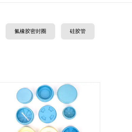
氟橡胶密封圈
硅胶管